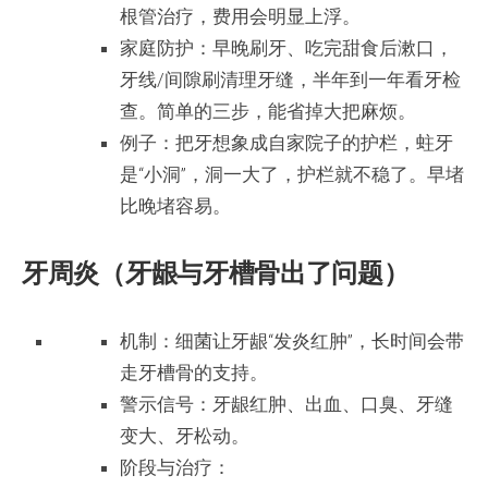
根管治疗，费用会明显上浮。
家庭防护：早晚刷牙、吃完甜食后漱口，
牙线/间隙刷清理牙缝，半年到一年看牙检
查。简单的三步，能省掉大把麻烦。
例子：把牙想象成自家院子的护栏，蛀牙
是“小洞”，洞一大了，护栏就不稳了。早堵
比晚堵容易。
牙周炎（牙龈与牙槽骨出了问题）
机制：细菌让牙龈“发炎红肿”，长时间会带
走牙槽骨的支持。
警示信号：牙龈红肿、出血、口臭、牙缝
变大、牙松动。
阶段与治疗：