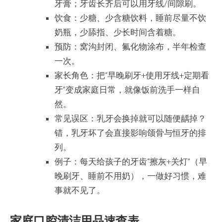
牙膏；牙齿长齐后可以用牙线/间隙刷。
饮食：少糖、少含糖饮料，睡前尽量不饮
奶瓶，少舔指、少长时间含着糖。
预防：窝沟封闭、氟化物涂布，半年检查
一次。
家长角色：把“早晚刷牙+使用牙线+定期看
牙”变成家庭日常，就像饭前洗手一样自
然。
常见误区：乳牙会换掉就可以随便龋掉？
错，乳牙坏了会直接影响颌骨与恒牙的排
列。
例子：每天给孩子的牙齿“擦灰+关灯”（早
晚刷牙、睡前不用奶），一做好习惯，难
事就不见了。
家庭口腔清洁用品速查表