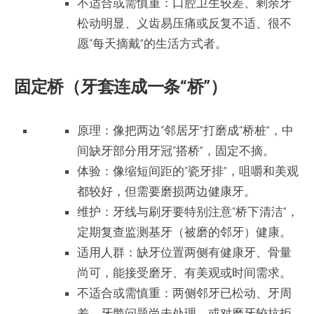
不适合或需慎重：口腔卫生较差、剩余牙
松动明显、义齿易压痛或反复不适、很不
愿“每天摘戴”的生活方式者。
固定桥（牙套连成一条“桥”）
原理：像把两边“邻居牙”打磨成“桥桩”，中
间缺牙部分用牙冠“搭桥”，固定不摘。
体验：像缩短间距的“瓷牙排”，咀嚼和美观
都较好，但需要磨损两边健康牙。
维护：牙线与刷牙要特别注意“桥下清洁”，
定期复查监测基牙（被磨的邻牙）健康。
适用人群：缺牙位置两侧有健康牙、骨量
尚可，能接受磨牙、有美观或时间需求。
不适合或需慎重：两侧邻牙已松动、牙周
差、牙髓问题尚未处理，或对磨牙较抗拒