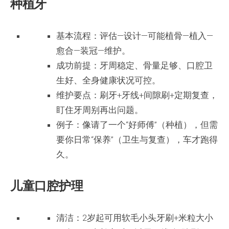
种植牙
基本流程：评估—设计—可能植骨—植入—
愈合—装冠—维护。
成功前提：牙周稳定、骨量足够、口腔卫
生好、全身健康状况可控。
维护要点：刷牙+牙线+间隙刷+定期复查，
盯住牙周别再出问题。
例子：像请了一个“好师傅”（种植），但需
要你日常“保养”（卫生与复查），车才跑得
久。
儿童口腔护理
清洁：2岁起可用软毛小头牙刷+米粒大小