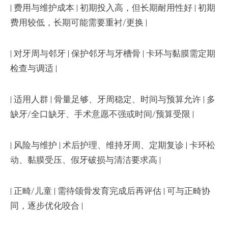
| 费用与维护成本 | 初期投入高，但长期耐用性好 | 初期
费用较低，长期可能需要重衬/更换 |
| 对牙周与邻牙 | 保护邻牙与牙槽骨 | 卡环与黏膜需定期
检查与调适 |
| 适用人群 | 骨量足够、牙周稳定、时间与预算允许 | 多
缺牙/全口缺牙、手术意愿不强或时间/预算受限 |
| 风险与维护 | 术后护理、维持牙周、定期复诊 | 卡环松
动、黏膜受压、假牙破损与清洁要求高 |
| 正畸/儿童 | 需待颌骨发育完成后再评估 | 可与正畸协
同，逐步优化咬合 |