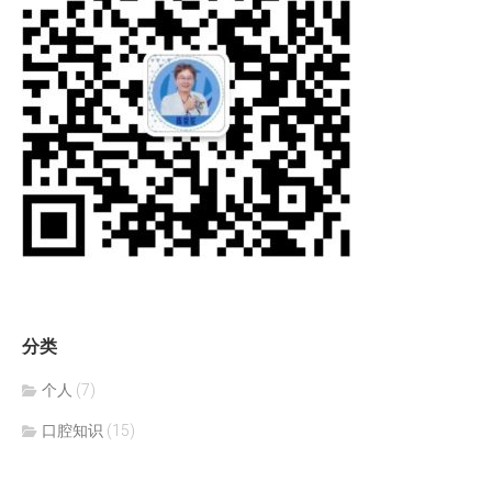
分类
个人
(7)
口腔知识
(15)