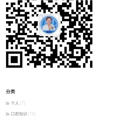
分类
个人
(7)
口腔知识
(15)