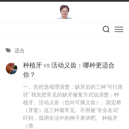
Skip
to
content
适合
种植牙 vs 活动义齿：哪种更适合
你？
一、先把选项理清楚：缺牙后的三种“可行路
径” 我先把常见的缺牙修复方式说清楚：种
植牙、活动义齿（也叫可摘义齿）、固定桥
（牙套）这三种最常见。不用被“专业名词”
吓到，我用生活中的例子来讲吧。 种植牙
（类...