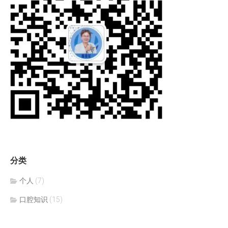
分类
个人
(7)
口腔知识
(15)