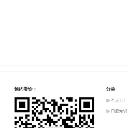
预约看诊：
分类
个人
(7)
口腔知识