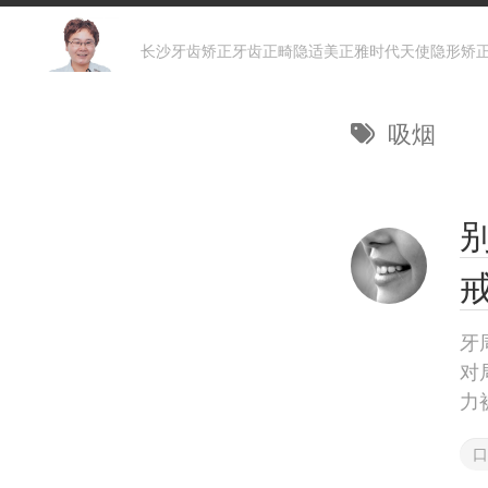
Skip
to
长沙牙齿矫正牙齿正畸隐适美正雅时代天使隐形矫
content
吸烟
牙
对
力
口