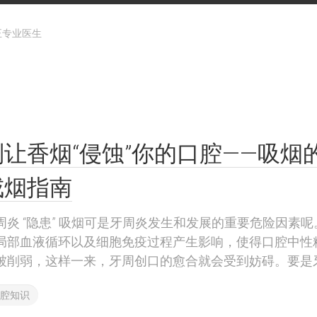
正专业医生
别让香烟“侵蚀”你的口腔——吸烟
戒烟指南
周炎 “隐患” 吸烟可是牙周炎发生和发展的重要危险因素
局部血液循环以及细胞免疫过程产生影响，使得口腔中性
被削弱，这样一来，牙周创口的愈合就会受到妨碍。要是牙周
腔知识