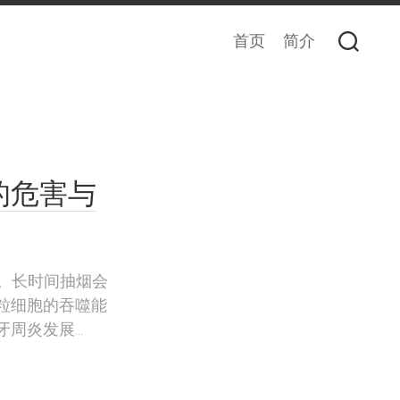
首页
简介
的危害与
呢。长时间抽烟会
粒细胞的吞噬能
炎发展...