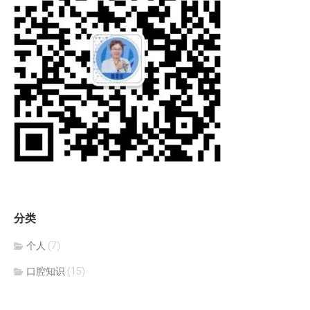
分类
个人
(7)
口腔知识
(15)